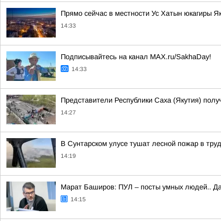
Прямо сейчас в местности Ус Хатын юкагиры 
14:33
Подписывайтесь на канал MAX.ru/SakhaDay!
14:33
Представители Республики Саха (Якутия) полу
14:27
В Сунтарском улусе тушат лесной пожар в тру
14:19
Марат Баширов: ПУЛ – посты умных людей.. Да
14:15