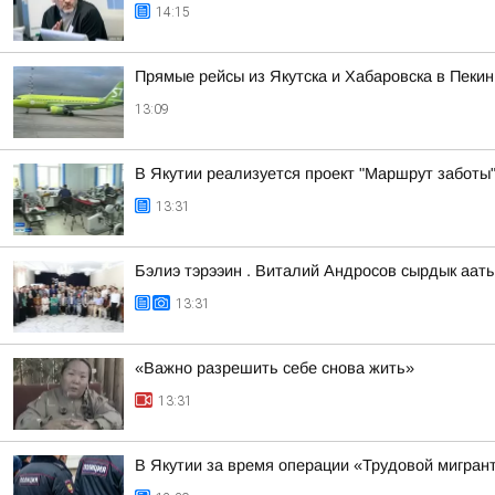
14:15
Прямые рейсы из Якутска и Хабаровска в Пекин
13:09
В Якутии реализуется проект "Маршрут заботы
13:31
Бэлиэ тэрээин . Виталий Андросов сырдык ааты
13:31
«Важно разрешить себе снова жить»
13:31
В Якутии за время операции «Трудовой мигран