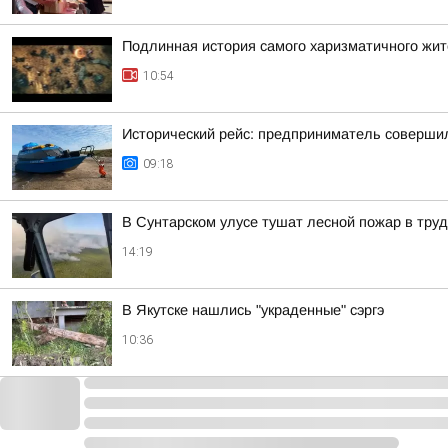
Подлинная история самого харизматичного жит
10:54
Исторический рейс: предприниматель совершил
09:18
В Сунтарском улусе тушат лесной пожар в тру
14:19
В Якутске нашлись "украденные" сэргэ
10:36