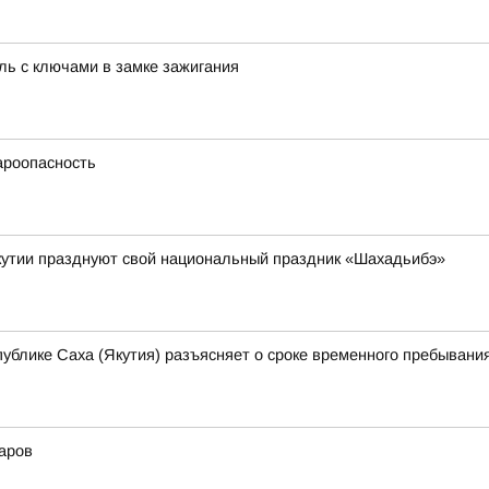
ль с ключами в замке зажигания
ароопасность
кутии празднуют свой национальный праздник «Шахадьибэ»
ублике Саха (Якутия) разъясняет о сроке временного пребывани
жаров