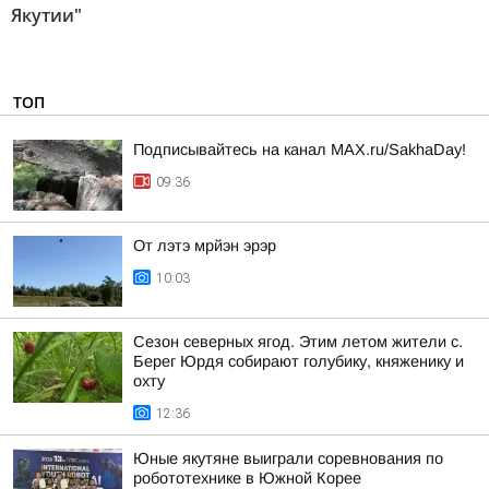
Якутии"
ТОП
Подписывайтесь на канал MAX.ru/SakhaDay!
09:36
От лэтэ мрйэн эрэр
10:03
Сезон северных ягод. Этим летом жители с.
Берег Юрдя собирают голубику, княженику и
охту
12:36
Юные якутяне выиграли соревнования по
робототехнике в Южной Корее