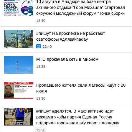
10 августа в Анадыре на базе центра
активного отдыха "Гора Михаила" стартовал
окружной молодёжный форум "Точка сборки
13:40
#пишут На проспекте не работают
светофоры #дляsakhaday
13:40
МТС прокачала сеть в Мирном
13:33
Пропавшего жителя села Хатассы ищут с 20
июля
13:30
#пишут #делятся. В макс активно идет
реклама якобы партия Единая Россия
подарила горожанам эту спорт площадку
13:30