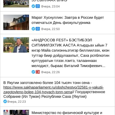
55 СЫЛЛААХ БЛЙЭ
Вчера, 23:04
Марат Хуснуллин: Завтра в России будет
отмечаться День физкультурника
Вчера, 22:50
«АНДРОСОВ FEST» БЭСТИБЭЭЛ
СИТИИИЛЭХТИК ААСТА Атырдьах ыйын 7
кнгэр Майа сэлиэнньэтигэр биллиилээх, киэн
туттар биир дойдулаахпыт, Саха рспблкэтин
култууратын тлээх лэитэ, талааннаах
мелодист, быраас Виталий Тимофеевич...
Вчера, 22:26
В Якутии заготовлено более 104 тысяч тонн сена -
https://www.sakhaparliament.ru/obshchestvo/32581-v-yakutii-
zagotovleno-bolee-104-tysyach-tonn-sena
//
Государственное
Собрание (Ил Тумэн) Республики Саха (Якутия)
Вчера, 22:23
Министерство по физической культуре и