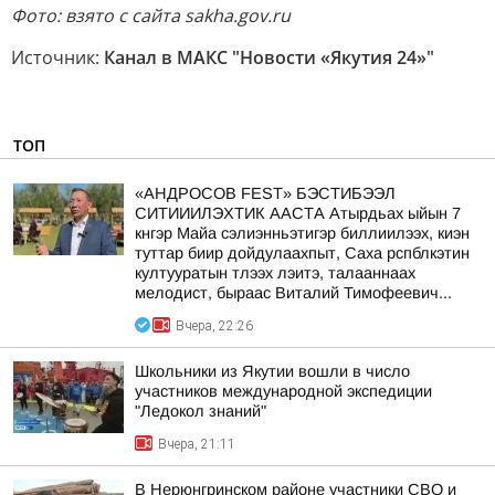
Фото: взято с сайта sakha.gov.ru
Источник:
Канал в МАКС "Новости «Якутия 24»"
ТОП
«АНДРОСОВ FEST» БЭСТИБЭЭЛ
СИТИИИЛЭХТИК ААСТА Атырдьах ыйын 7
кнгэр Майа сэлиэнньэтигэр биллиилээх, киэн
туттар биир дойдулаахпыт, Саха рспблкэтин
култууратын тлээх лэитэ, талааннаах
мелодист, быраас Виталий Тимофеевич...
Вчера, 22:26
Школьники из Якутии вошли в число
участников международной экспедиции
"Ледокол знаний"
Вчера, 21:11
В Нерюнгринском районе участники СВО и