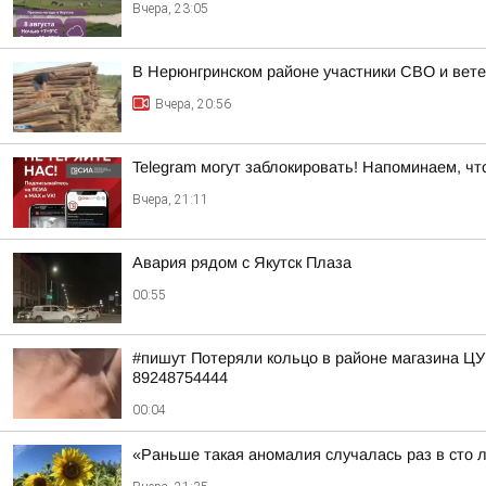
Вчера, 23:05
В Нерюнгринском районе участники СВО и вете
Вчера, 20:56
Telegram могут заблокировать! Напоминаем, чт
Вчера, 21:11
Авария рядом с Якутск Плаза
00:55
#пишут Потеряли кольцо в районе магазина Ц
89248754444
00:04
«Раньше такая аномалия случалась раз в сто 