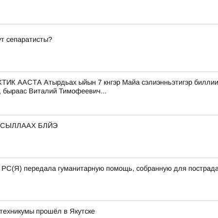
ут сепаратисты?
СТА Атырдьах ыйын 7 кнгэр Майа сэлиэнньэтигэр биллиилээх
, быраас Виталий Тимофеевич...
 СЫЛЛААХ БЛЙЭ
а РС(Я) передала гуманитарную помощь, собранную для пострада
техникумы прошёл в Якутске