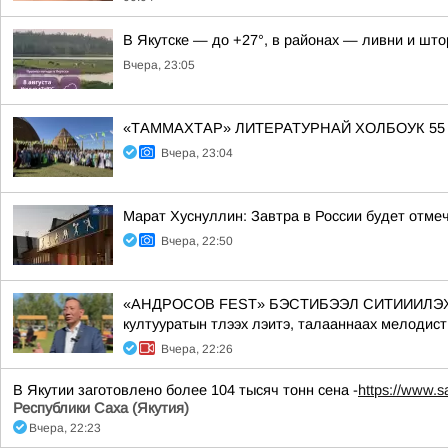
В Якутске — до +27°, в районах — ливни и што
Вчера, 23:05
«ТАММАХТАР» ЛИТЕРАТУРНАЙ ХОЛБОУК 55
Вчера, 23:04
Марат Хуснуллин: Завтра в России будет отме
Вчера, 22:50
«АНДРОСОВ FEST» БЭСТИБЭЭЛ СИТИИИЛЭХТИК АА
култууратын тлээх лэитэ, талааннаах мелодист
Вчера, 22:26
В Якутии заготовлено более 104 тысяч тонн сена -
https://www.s
Республики Саха (Якутия)
Вчера, 22:23