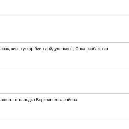
, киэн туттар биир дойдулаахпыт, Саха рспблкэтин
вшего от паводка Верхоянского района