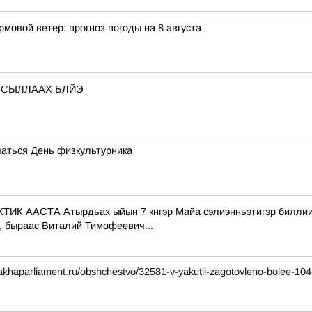
рмовой ветер: прогноз погоды на 8 августа
 СЫЛЛААХ БЛЙЭ
чаться День физкультурника
СТА Атырдьах ыйын 7 кнгэр Майа сэлиэнньэтигэр биллиилээх
, быраас Виталий Тимофеевич...
akhaparliament.ru/obshchestvo/32581-v-yakutii-zagotovleno-bolee-104