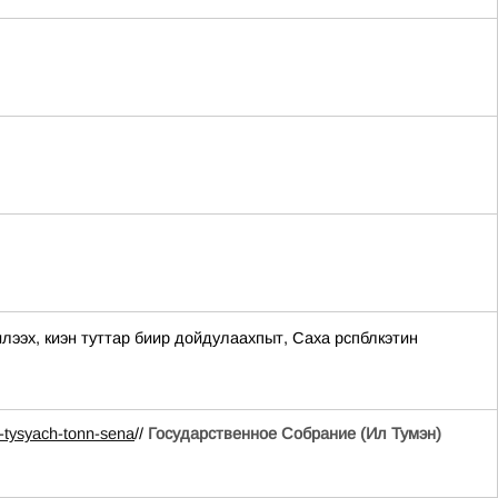
, киэн туттар биир дойдулаахпыт, Саха рспблкэтин
-tysyach-tonn-sena
//
Государственное Собрание (Ил Тумэн)