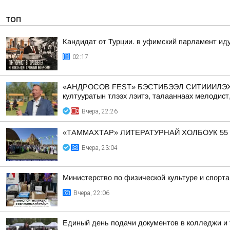
ТОП
Кандидат от Турции. в уфимский парламент ид
02:17
«АНДРОСОВ FEST» БЭСТИБЭЭЛ СИТИИИЛЭХТИК АА
култууратын тлээх лэитэ, талааннаах мелодист
Вчера, 22:26
«ТАММАХТАР» ЛИТЕРАТУРНАЙ ХОЛБОУК 55
Вчера, 23:04
Министерство по физической культуре и спорт
Вчера, 22:06
Единый день подачи документов в колледжи и 