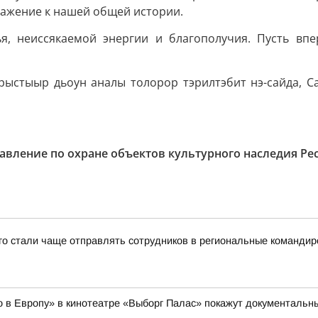
важение к нашей общей истории.
ья, неиссякаемой энергии и благополучия. Пусть в
рыстыыр дьоун аналы толорор тэрилтэбит нэ-сайда, С
авление по охране объектов культурного наследия Рес
-го стали чаще отправлять сотрудников в региональные командир
но в Европу» в кинотеатре «Выборг Палас» покажут документал