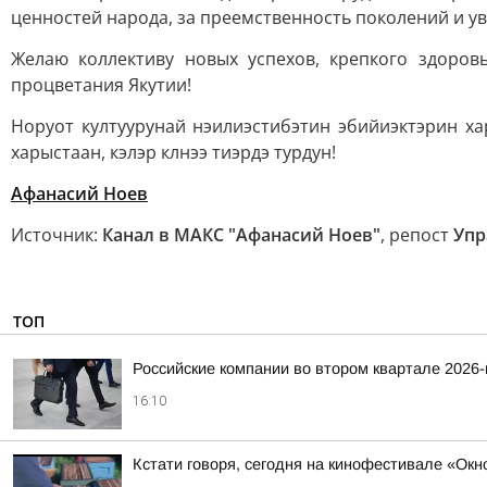
ценностей народа, за преемственность поколений и у
Желаю коллективу новых успехов, крепкого здоров
процветания Якутии!
Норуот култуурунай нэилиэстибэтин эбийиэктэрин ха
харыстаан, кэлэр клнээ тиэрдэ турдун!
Афанасий Ноев
Источник:
Канал в МАКС "Афанасий Ноев"
, репост
Упр
ТОП
Российские компании во втором квартале 2026
16:10
Кстати говоря, сегодня на кинофестивале «Ок