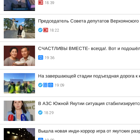
18:39
Председатель Совета депутатов Верхоянского
18:22
СЧАСТЛИВЫ ВМЕСТЕ- всегда!. Вот и подошёл а
19:36
На завершающей стадии подъездная дорога к 
19:09
В АЗС Южной Якутии ситуация стабилизируетс
18:29
Вышла новая инди-хоррор игра от якутских раз