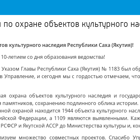
по охране объектов культурного нас
в культурного наследия Республики Саха (Якутия)!
10-летием со дня образования ведомства!
а Указом Главы Республики Саха (Якутия) № 1183 был о
 в Управление, и сегодня мы с гордостью отмечаем, ч
я охрана объектов культурного наследия и государс
памятников, сохранению подлинного облика истории. И
нной охраной находится 1944 объекта культурного нас
ийской Федерации, а 1109 являются выявленными. Каж
РСФСР и Якутской АССР до Министерства культуры и, ко
лизуем множество совместных проектов. Спасибо Уп