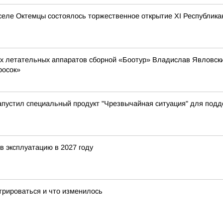
 селе Октемцы состоялось торжественное открытие XI Республик
ых летательных аппаратов сборной «Боотур» Владислав Явловский
росок»
апустил специальный продукт "Чрезвычайная ситуация" для под
в эксплуатацию в 2027 году
трироваться и что изменилось