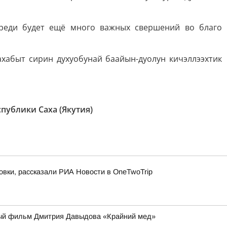
переди будет ещё много важных свершений во благо
ахабыт сирин духуобунай баайын-дуолун кичэллээхтик
публики Саха (Якутия)
овки, рассказали РИА Новости в OneTwoTrip
ьный фильм Дмитрия Давыдова «Крайний мед»