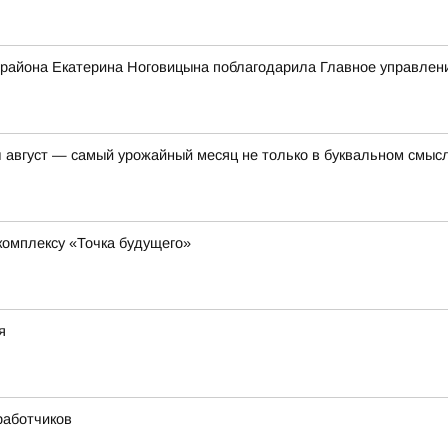
 района Екатерина Ноговицына поблагодарила Главное управле
вгуст — самый урожайный месяц не только в буквальном смысл
комплексу «Точка будущего»
я
работчиков