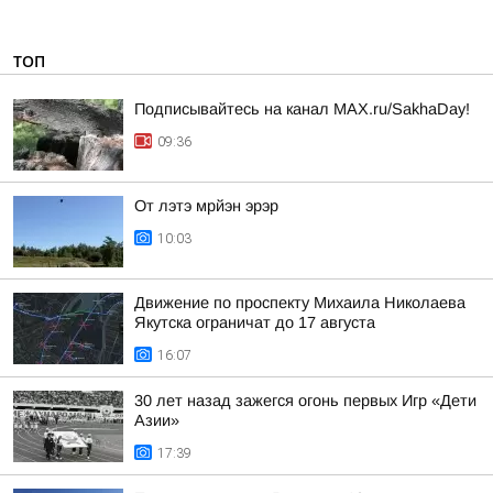
ТОП
Подписывайтесь на канал MAX.ru/SakhaDay!
09:36
От лэтэ мрйэн эрэр
10:03
Движение по проспекту Михаила Николаева
Якутска ограничат до 17 августа
16:07
30 лет назад зажегся огонь первых Игр «Дети
Азии»
17:39