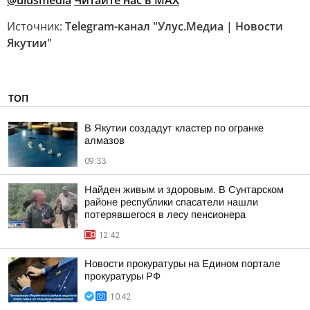
@ulusmedia
Читайте нас в MAX
Источник:
Telegram-канал "Улус.Медиа | Новости
Якутии"
ТОП
В Якутии создадут кластер по огранке
алмазов
09:33
Найден живым и здоровым. В Сунтарском
районе республики спасатели нашли
потерявшегося в лесу пенсионера
12:42
Новости прокуратуры на Едином портале
прокуратуры РФ
10:42