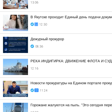
13:06
В Якутске проходит Единый день подачи докум
12:30
Дежурный прокурор
08:36
РЕКА ИНДИГИРКА: ДВИЖЕНИЕ ФЛОТА И СУ
12:16
Новости прокуратуры на Едином портале прок
11:24
Горожане жалуются на пыль. "Это сегодня пере