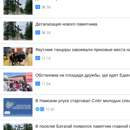
08:36
Детализация нового памятника
08:33
Якутские танцоры завоевали призовые места н
12:16
Обстановка на площади дружбы, где идет Един
11:54
В Намском улусе стартовал Слёт молодых спе
12:42
В поселке Батагай появился памятник главной 