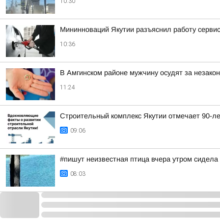
10:30
Мининноваций Якутии разъяснил работу серви
10:36
В Амгинском районе мужчину осудят за незакон
11:24
Строительный комплекс Якутии отмечает 90-ле
09:06
#пишут неизвестная птица вчера утром сидела
08:03