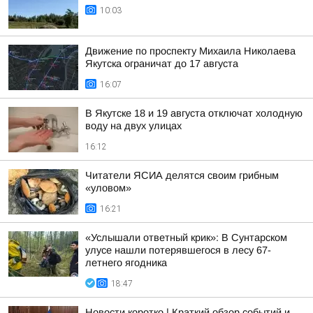
10:03
Движение по проспекту Михаила Николаева
Якутска ограничат до 17 августа
16:07
В Якутске 18 и 19 августа отключат холодную
воду на двух улицах
16:12
Читатели ЯСИА делятся своим грибным
«уловом»
16:21
«Услышали ответный крик»: В Сунтарском
улусе нашли потерявшегося в лесу 67-
летнего ягодника
18:47
Новости коротко | Краткий обзор событий и