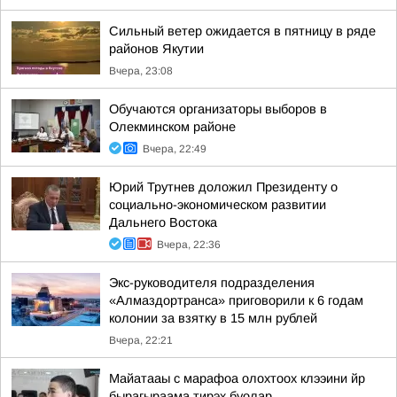
Сильный ветер ожидается в пятницу в ряде
районов Якутии
Вчера, 23:08
Обучаются организаторы выборов в
Олекминском районе
Вчера, 22:49
Юрий Трутнев доложил Президенту о
социально-экономическом развитии
Дальнего Востока
Вчера, 22:36
Экс-руководителя подразделения
«Алмаздортранса» приговорили к 6 годам
колонии за взятку в 15 млн рублей
Вчера, 22:21
Майатааы с марафоа олохтоох клээини йр
бырагыраама тирэх буолар