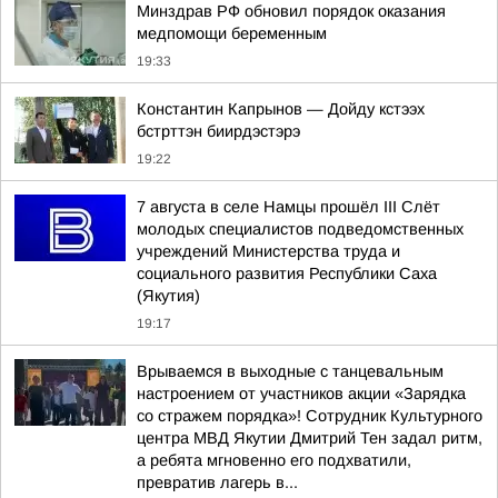
Минздрав РФ обновил порядок оказания
медпомощи беременным
19:33
Константин Капрынов — Дойду кстээх
бстрттэн биирдэстэрэ
19:22
7 августа в селе Намцы прошёл III Слёт
молодых специалистов подведомственных
учреждений Министерства труда и
социального развития Республики Саха
(Якутия)
19:17
Врываемся в выходные с танцевальным
настроением от участников акции «Зарядка
со стражем порядка»! Сотрудник Культурного
центра МВД Якутии Дмитрий Тен задал ритм,
а ребята мгновенно его подхватили,
превратив лагерь в...