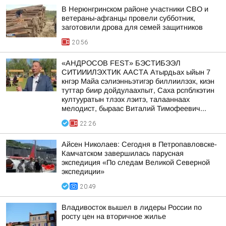
В Нерюнгринском районе участники СВО и
ветераны-афганцы провели субботник,
заготовили дрова для семей защитников
20:56
«АНДРОСОВ FEST» БЭСТИБЭЭЛ
СИТИИИЛЭХТИК ААСТА Атырдьах ыйын 7
кнгэр Майа сэлиэнньэтигэр биллиилээх, киэн
туттар биир дойдулаахпыт, Саха рспблкэтин
култууратын тлээх лэитэ, талааннаах
мелодист, быраас Виталий Тимофеевич...
22:26
Айсен Николаев: Сегодня в Петропавловске-
Камчатском завершилась парусная
экспедиция «По следам Великой Северной
экспедиции»
20:49
Владивосток вышел в лидеры России по
росту цен на вторичное жилье