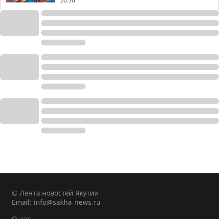
20:30
© Лента новостей Якутии
Email:
info@sakha-news.ru
О нас