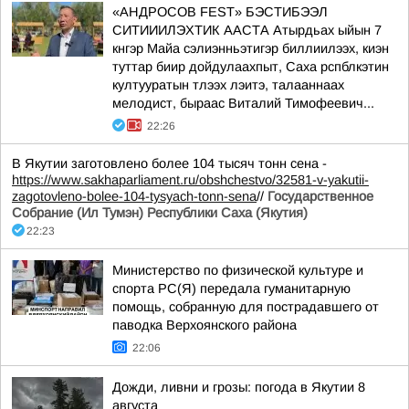
«АНДРОСОВ FEST» БЭСТИБЭЭЛ
СИТИИИЛЭХТИК ААСТА Атырдьах ыйын 7
кнгэр Майа сэлиэнньэтигэр биллиилээх, киэн
туттар биир дойдулаахпыт, Саха рспблкэтин
култууратын тлээх лэитэ, талааннаах
мелодист, быраас Виталий Тимофеевич...
22:26
В Якутии заготовлено более 104 тысяч тонн сена -
https://www.sakhaparliament.ru/obshchestvo/32581-v-yakutii-
zagotovleno-bolee-104-tysyach-tonn-sena
//
Государственное
Собрание (Ил Тумэн) Республики Саха (Якутия)
22:23
Министерство по физической культуре и
спорта РС(Я) передала гуманитарную
помощь, собранную для пострадавшего от
паводка Верхоянского района
22:06
Дожди, ливни и грозы: погода в Якутии 8
августа