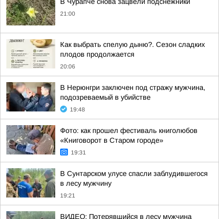
В Чурапче снова зацвели подснежники
21:00
Как выбрать спелую дыню?. Сезон сладких
плодов продолжается
20:06
В Нерюнгри заключен под стражу мужчина,
подозреваемый в убийстве
19:48
Фото: как прошел фестиваль книголюбов
«Книговорот в Старом городе»
19:31
В Сунтарском улусе спасли заблудившегося
в лесу мужчину
19:21
ВИДЕО: Потерявшийся в лесу мужчина