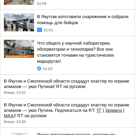
02:09
В Якутске изготовили снаряжение и собрали
помощь для бойцов
01:53
Что общего у научной лаборатории,
обсерватории и технопарка? Все они
становятся точками на туристических
маршрутах!
01:03
В Якутии и Смоленской области создадут кластер по огранке
алмазов — указ Путина//
RT на русском
Вчера, 23:42
В Якутии и Смоленской области создадут кластер по огранке
алмазов — указ Путина. Подписаться на RT:
ТГ
|
Зеркало
|
MAX
//
RT на русском
Вчера, 23:38
Путин постановил создать кластер по