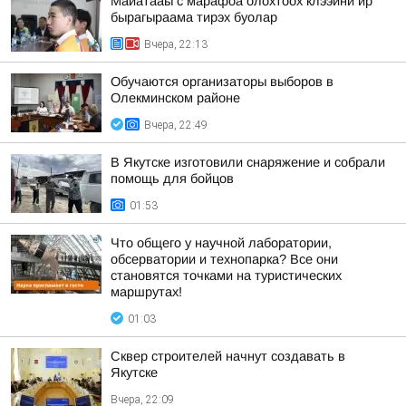
Майатааы с марафоа олохтоох клээини йр
бырагыраама тирэх буолар
Вчера, 22:13
Обучаются организаторы выборов в
Олекминском районе
Вчера, 22:49
В Якутске изготовили снаряжение и собрали
помощь для бойцов
01:53
Что общего у научной лаборатории,
обсерватории и технопарка? Все они
становятся точками на туристических
маршрутах!
01:03
Сквер строителей начнут создавать в
Якутске
Вчера, 22:09