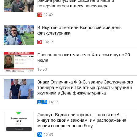
районе республики спасатели нашли
потерявшегося в лесу пенсионера
12:42
В Якутске отметили Всероссийский день
физкультурника
14:17
Пропавшего жителя села Хатассы ищут с 20
июля
13:30
Знаки Отличника ФКиС, звание Заслуженного
тренера Якутии и Почетные грамоты вручили
якутянам в День физкультурника
14:17
#пишут. Водители города — почти все! —
живут по своим законам, им распоряжения
мэрии совершенно по боку
13:49