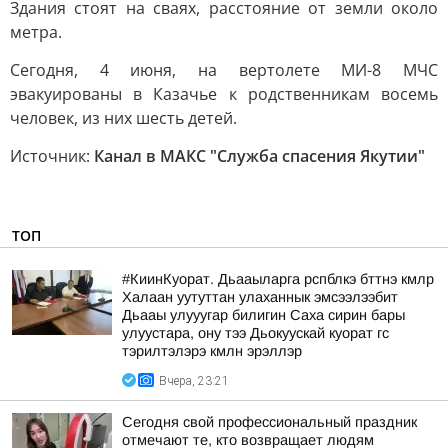
Здания стоят на сваях, расстояние от земли около
метра.
Сегодня, 4 июня, на вертолете МИ-8 МЧС
эвакуированы в Казачье к родственникам восемь
человек, из них шесть детей.
Источник:
Канал в МАКС "Служба спасения Якутии"
ТОП
#КиинКуорат. Дьааыларга рспблкэ бттнэ кмлр
Халаан уутуттан улаханнык эмсээлээбит
Дьааы улууугар билигин Саха сирин бары
улуустара, ону тээ Дьокуускай куорат гс
тэрилтэлэрэ кмлн эрэллэр
Вчера, 23:21
Сегодня свой профессиональный праздник
отмечают те, кто возвращает людям