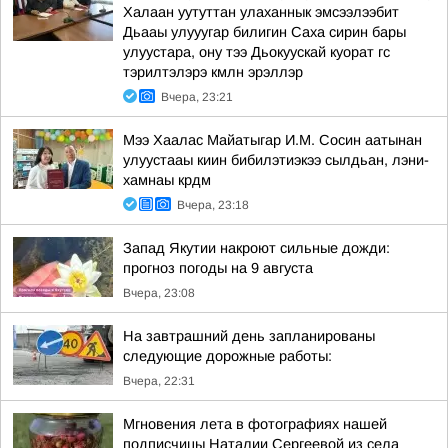
Халаан уутуттан улаханнык эмсээлээбит
Дьааы улууугар билигин Саха сирин бары
улуустара, ону тээ Дьокуускай куорат гс
тэрилтэлэрэ кмлн эрэллэр
Вчера, 23:21
Мээ Хаалас Майатыгар И.М. Сосин аатынан
улуустааы киин бибилэтиэкээ сылдьан, лэни-
хамнаы крдм
Вчера, 23:18
Запад Якутии накроют сильные дожди:
прогноз погоды на 9 августа
Вчера, 23:08
На завтрашний день запланированы
следующие дорожные работы:
Вчера, 22:31
Мгновения лета в фотографиях нашей
подписчицы Наталии Сергеевой из села