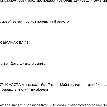
УМ Сахаэкспоцентр,кольцо подарочное очень ценное для семьи,
рмовой ветер: прогноз погоды на 8 августа
 СЫЛЛААХ БЛЙЭ
чаться День физкультурника
СТА Атырдьах ыйын 7 кнгэр Майа сэлиэнньэтигэр биллиилээх
, быраас Виталий Тимофеевич...
akhaparliament.ru/obshchestvo/32581-v-yakutii-zagotovleno-bolee-104