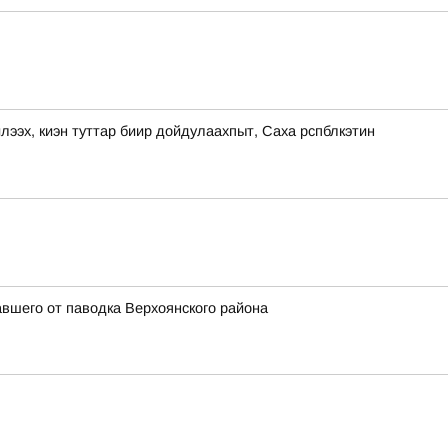
, киэн туттар биир дойдулаахпыт, Саха рспблкэтин
вшего от паводка Верхоянского района