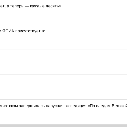
лет, а теперь — каждые десять»
о ЯСИА присутствует в:
амчатском завершилась парусная экспедиция «По следам Велико