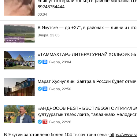
#пишут Потеряли кольцо в районе магазина Ц
89248754444
00:04
В Якутске — до +27°, в районах — ливни и што
Вчера, 23:05
«ТАММАХТАР» ЛИТЕРАТУРНАЙ ХОЛБОУК 55
Вчера, 23:04
Марат Хуснуллин: Завтра в России будет отме
Вчера, 22:50
«АНДРОСОВ FEST» БЭСТИБЭЭЛ СИТИИИЛЭХТИК АА
култууратын тлээх лэитэ, талааннаах мелодист
Вчера, 22:26
В Якутии заготовлено более 104 тысяч тонн сена -
https://www.s