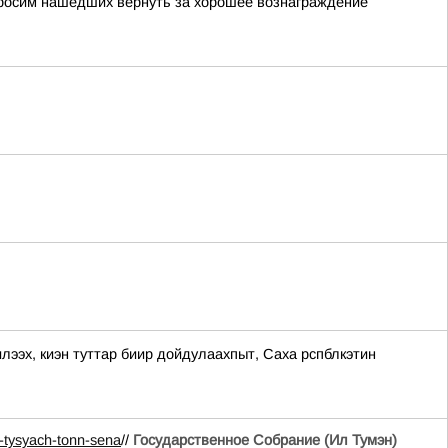
просим нашедших вернуть за хорошее вознаграждение
, киэн туттар биир дойдулаахпыт, Саха рспблкэтин
-tysyach-tonn-sena
//
Государственное Собрание (Ил Тумэн)