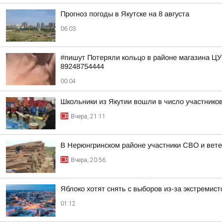
Прогноз погоды в Якутске на 8 августа
06:03
#пишут Потеряли кольцо в районе магазина Ц
89248754444
00:04
Школьники из Якутии вошли в число участнико
Вчера, 21:11
В Нерюнгринском районе участники СВО и вете
Вчера, 20:56
Яблоко хотят снять с выборов из-за экстремис
01:12