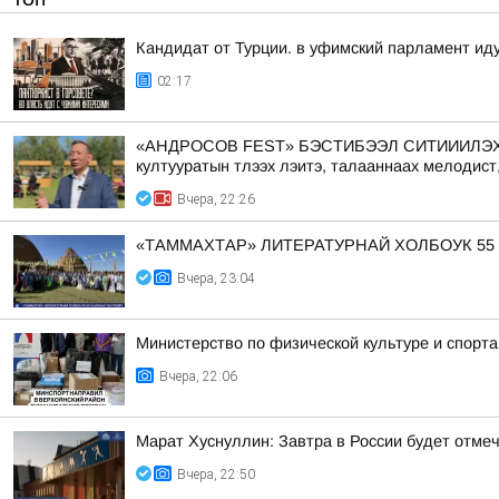
Кандидат от Турции. в уфимский парламент ид
02:17
«АНДРОСОВ FEST» БЭСТИБЭЭЛ СИТИИИЛЭХТИК АА
култууратын тлээх лэитэ, талааннаах мелодист
Вчера, 22:26
«ТАММАХТАР» ЛИТЕРАТУРНАЙ ХОЛБОУК 55
Вчера, 23:04
Министерство по физической культуре и спорт
Вчера, 22:06
Марат Хуснуллин: Завтра в России будет отме
Вчера, 22:50