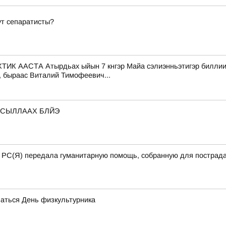
ут сепаратисты?
СТА Атырдьах ыйын 7 кнгэр Майа сэлиэнньэтигэр биллиилээх
, быраас Виталий Тимофеевич...
 СЫЛЛААХ БЛЙЭ
а РС(Я) передала гуманитарную помощь, собранную для пострада
чаться День физкультурника