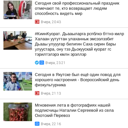
Сегодня свой профессиональный праздник
отмечают те, кто возвращает людям
способность видеть мир
Вчера, 20:43
#КиинКуорат. Дьааыларга рспблкэ бттнэ кмлр
Халаан уутуттан улаханнык эмсээлээбит
Дьааы улууугар билигин Саха сирин бары
улуустара, ону тээ Дьокуускай куорат гс
тэрилтэлэрэ кмлн эрэллэр
Вчера, 23:21
Сегодня в Якутске был ещё один повод для
хорошего настроения - Всероссийский день
физкультурника
Вчера, 21:13
Мгновения лета в фотографиях нашей
подписчицы Наталии Сергеевой из села
Охотский Перевоз
Вчера, 22:16