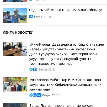
Вчера, 20:13
Подписывайтесь на канал MAX.ru/SakhaDay!
Вчера, 14:33
ЛЕНТА НОВОСТЕЙ
#КиинКуорат. Дьааыларга рспблкэ бттнэ кмлр
Халаан уутуттан улаханнык эмсээлээбит
Дьааы улууугар билигин Саха сирин бары
улуустара, ону тээ Дьокуускай куорат гс
тэрилтэлэрэ кмлн эрэллэр
Вчера, 23:21
Мээ Хаалас Майатыгар И.М. Сосин аатынан
улуустааы киин бибилэтиэкээ сылдьан, лэни-
хамнаы крдм
Вчера, 23:18
Запад Якутии накроют сильные дожди: