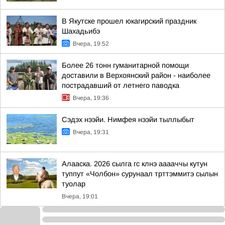
В Якутске прошел юкагирский праздник
Шахадьибэ
Вчера, 19:52
Более 26 тонн гуманитарной помощи
доставили в Верхоянский район - наиболее
пострадавший от летнего паводка
Вчера, 19:36
Сэдэх нээйи. Нимфея нээйи тыллыбыт
Вчера, 19:31
Алааска. 2026 сылга гс клнэ ааааччы кутун
туппут «Чолбон» сурунаал трттэммитэ сылын
туолар
Вчера, 19:01