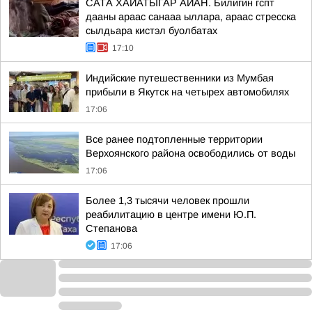
САТА ХАЙАТЫГАР АЙАН. Билигин гспт
дааны араас санааа ыллара, араас стресска
сылдьара кистэл буолбатах
17:10
Индийские путешественники из Мумбая
прибыли в Якутск на четырех автомобилях
17:06
Все ранее подтопленные территории
Верхоянского района освободились от воды
17:06
Более 1,3 тысячи человек прошли
реабилитацию в центре имени Ю.П.
Степанова
17:06